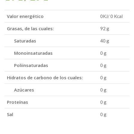
Valor energético
0KJ/ 0 Kcal
Grasas,
de las cuales:
92 g
Saturadas
40 g
Monoinsaturadas
0 g
Poliinsaturadas
0 g
Hidratos de carbono
de los cuales:
0 g
Azúcares
0 g
Proteínas
0 g
Sal
0 g