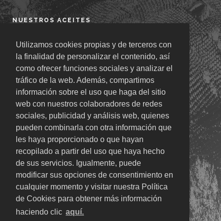
NUESTROS ACEITES
Aceite de Oliva
Utilizamos cookies propias y de terceros con
la finalidad de personalizar el contenido, así
Aceite de Girasol
como ofrecer funciones sociales y analizar el
Aceite de Girasol Alto Oléico
tráfico de la web. Además, compartimos
Aceite de Semillas
información sobre el uso que haga del sitio
web con nuestros colaboradores de redes
Aceite Especial Profesionales
sociales, publicidad y análisis web, quienes
pueden combinarla con otra información que
les haya proporcionado o que hayan
NUESTRAS MARCAS
recopilado a partir del uso que haya hecho
de sus servicios. Igualmente, puede
FritoMax
MegaFrit Plus
modificar sus opciones de consentimiento en
EuroFrit
SanJosé
cualquier momento y visitar nuestra Política
SanJosol
OleoSevilla
de Cookies para obtener más información
SanJoliva
Bendito
haciendo clic
aquí.